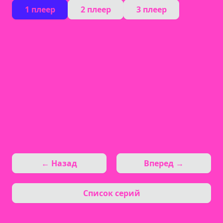
1 плеер
2 плеер
3 плеер
← Назад
Вперед →
Список серий