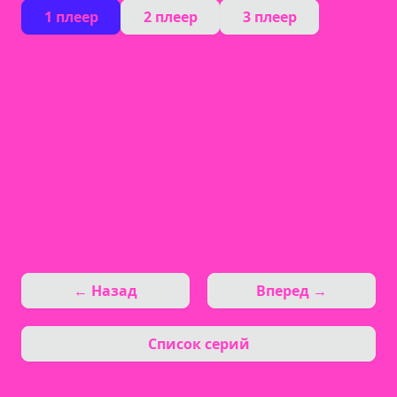
1 плеер
2 плеер
3 плеер
← Назад
Вперед →
Список серий