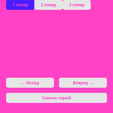
1 плеер
2 плеер
3 плеер
← Назад
Вперед →
Список серий