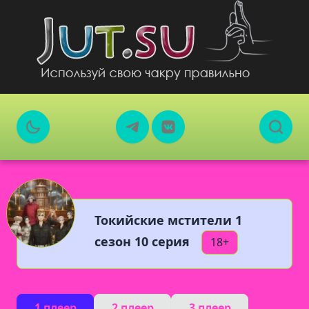
Токийские мстители 1
сезон 10 серия
18+
1 плеер
2 плеер
3 плеер